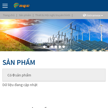
Trang chủ
|
Sản phẩm
|
Thiết bị Hội nghị truyền hình
|
Vietnamese
SẢN PHẨM
Có
0
sản phẩm
Dữ liệu đang cập nhật