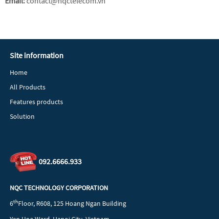
Email:
contact@nqctelecom.vn
Site information
Home
All Products
Features products
Solution
092.6666.933
NQC TECHNOLOGY CORPORATION
th
6
Floor, R608, 125 Hoang Ngan Building