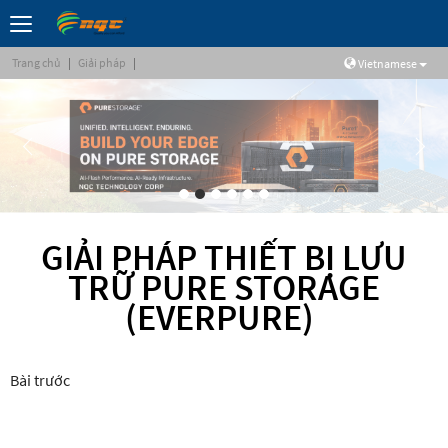
Trang chủ
|
Giải pháp
|
Vietnamese
GIẢI PHÁP THIẾT BỊ LƯU
TRỮ PURE STORAGE
(EVERPURE)
Bài trước