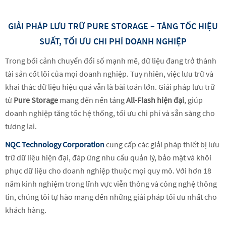
GIẢI PHÁP LƯU TRỮ PURE STORAGE – TĂNG TỐC HIỆU
SUẤT, TỐI ƯU CHI PHÍ DOANH NGHIỆP
Trong bối cảnh chuyển đổi số mạnh mẽ, dữ liệu đang trở thành
tài sản cốt lõi của mọi doanh nghiệp. Tuy nhiên, việc lưu trữ và
khai thác dữ liệu hiệu quả vẫn là bài toán lớn. Giải pháp lưu trữ
từ
Pure Storage
mang đến nền tảng
All-Flash hiện đại
, giúp
doanh nghiệp tăng tốc hệ thống, tối ưu chi phí và sẵn sàng cho
tương lai.
NQC Technology Corporation
cung cấp các giải pháp thiết bị lưu
trữ dữ liệu hiện đại, đáp ứng nhu cầu quản lý, bảo mật và khôi
phục dữ liệu cho doanh nghiệp thuộc mọi quy mô. Với hơn 18
năm kinh nghiệm trong lĩnh vực viễn thông và công nghệ thông
tin, chúng tôi tự hào mang đến những giải pháp tối ưu nhất cho
khách hàng.